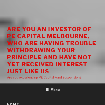
ARE YOU AN INVESTOR OF
PE CAPITAL MELBOURNE,
WHO ARE HAVING TROUBLE
WITHDRAWING YOUR
PRINCIPLE AND HAVE NOT
YET RECEIVED INTEREST
JUST LIKE US
Are you experiencing PE Capital Fund Suspension?
Menu
HOME